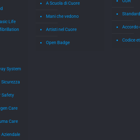
ODR
A Scuola di Cuore
id
Standard
Mani che vedono
sic Life
Accordo 
ibrillation
Artisti nel Cuore
Codice et
Open Badge
way System
 Sicurezza
 Safety
ygen Care
auma Care
 Aziendale