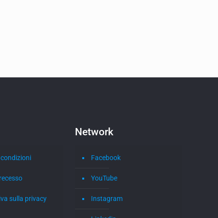
Network
 condizioni
Facebook
i recesso
YouTube
va sulla privacy
Instagram