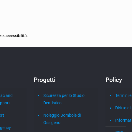
 e accessibilità.
Progetti
Policy
iac and
Sicurezza per lo Studio
Termini e
upport
Dentistico
Diritto d
ort
Noleggio Bombole di
Informati
Ossigeno
rgency