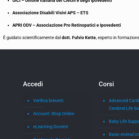
UICI – Unione Italiana dei Ciechi e degli Ipovedenti
Associazione Disabili Visivi APS – ETS
APRI ODV – Associazione Pro Retinopatici e Ipovedenti
È guidato scientificamente dal
dott. Fulvio Kette
, esperto in formazione
Accedi
Corsi
Verifica brevetti
Advanced Card
Cerebral Life S
Account: Shop Online
Baby Life Supp
eLearning Docenti
Basic Animal U