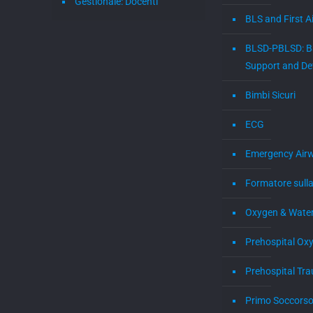
Gestionale: Docenti
BLS and First A
BLSD-PBLSD: Ba
Support and Def
Bimbi Sicuri
ECG
Emergency Air
Formatore sulla
Oxygen & Water
Prehospital Ox
Prehospital Tr
Primo Soccorso