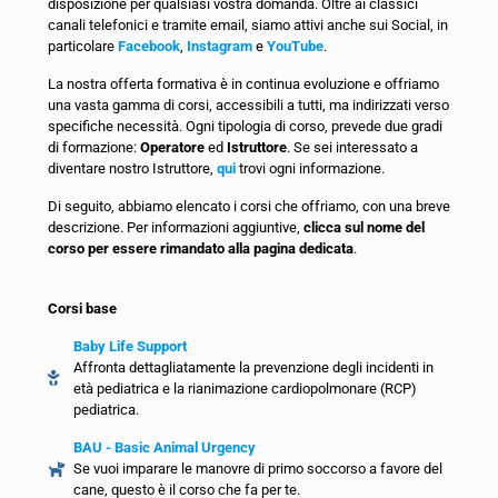
disposizione per qualsiasi vostra domanda. Oltre ai classici
canali telefonici e tramite email, siamo attivi anche sui Social, in
particolare
Facebook
,
Instagram
e
YouTube
.
La nostra offerta formativa è in continua evoluzione e offriamo
una vasta gamma di corsi, accessibili a tutti, ma indirizzati verso
specifiche necessità. Ogni tipologia di corso, prevede due gradi
di formazione:
Operatore
ed
Istruttore
. Se sei interessato a
diventare nostro Istruttore,
qui
trovi ogni informazione.
Di seguito, abbiamo elencato i corsi che offriamo, con una breve
descrizione. Per informazioni aggiuntive,
clicca sul nome del
corso per essere rimandato alla pagina dedicata
.
Corsi base
Baby Life Support
Affronta dettagliatamente la prevenzione degli incidenti in
età pediatrica e la rianimazione cardiopolmonare (RCP)
pediatrica.
BAU - Basic Animal Urgency
Se vuoi imparare le manovre di primo soccorso a favore del
cane, questo è il corso che fa per te.