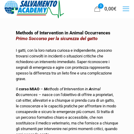
0
0,00
€
Methods of Intervention in Animal Occurrences
Primo Soccorso per la sicurezza del gatto
I gatti, con la loro natura curiosa e indipendente, possono
trovarsi coinvolti in incidenti o situazioni critiche che
richiedono un intervento immediato. Saper riconoscere i
segnali di emergenza e agire con prontezza rappresenta
spesso la differenza tra un lieto fine e una complicazione
grave.
Il
corso MIAO
–
M
ethods of
I
ntervention in
A
nimal
O
ccurrences
– nasce con l’obiettivo di offrire a proprietari,
cat-sitter, allevatori e a chiunque si prenda cura di un gatto,
le conoscenze e le capacità pratiche per affrontare in modo
consapevole e sicuro le emergenze più comuni. Si tratta di
un percorso formativo chiaro e accessibile, che non
sostituisce il medico veterinario, ma che fornisce a chiunque
gli strumenti per intervenire nei primi momenti critici, quando