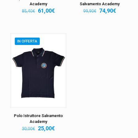
Academy
Salvamento Academy
Il
Il
Il
Il
61,00
€
74,90
€
85,40
€
99,90
€
prezzo
prezzo
prezzo
prezzo
originale
attuale
originale
attuale
era:
è:
era:
è:
85,40€.
61,00€.
99,90€.
74,90€.
IN OFFERTA
Polo Istruttore Salvamento
Academy
Il
Il
25,00
€
30,00
€
prezzo
prezzo