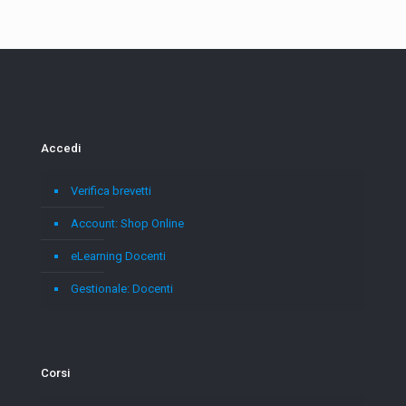
originale
attuale
era:
è:
30,00€.
25,00€.
Accedi
Verifica brevetti
Account: Shop Online
eLearning Docenti
Gestionale: Docenti
Corsi