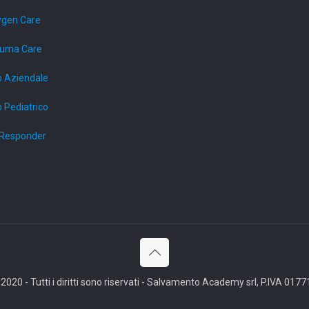
ygen Care
auma Care
o Aziendale
 Pediatrico
d Responder
020 - Tutti i diritti sono riservati - Salvamento Academy srl, P.IVA 01