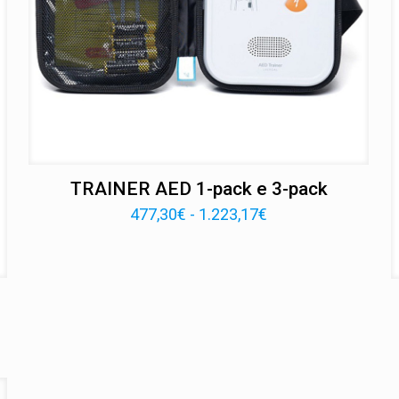
TRAINER AED 1-pack e 3-pack
Fascia
477,30
€
-
1.223,17
€
di
prezzo:
da
477,30€
a
1.223,17€