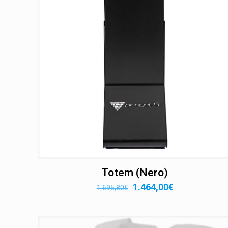
Totem (Nero)
Il
Il
1.464,00
€
1.695,80
€
prezzo
prezzo
originale
attuale
era:
è: