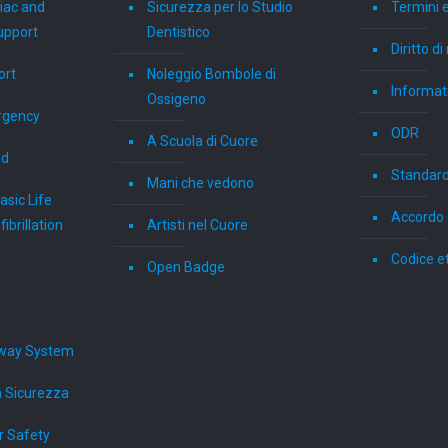
iac and
Sicurezza per lo Studio
Termini e
upport
Dentistico
Diritto d
ort
Noleggio Bombole di
Informati
Ossigeno
rgency
ODR
A Scuola di Cuore
id
Standard
Mani che vedono
sic Life
Accordo 
ibrillation
Artisti nel Cuore
Codice e
Open Badge
way System
a Sicurezza
r Safety