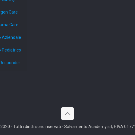
ygen Care
auma Care
o Aziendale
 Pediatrico
d Responder
020 - Tutti i diritti sono riservati - Salvamento Academy srl, P.IVA 01