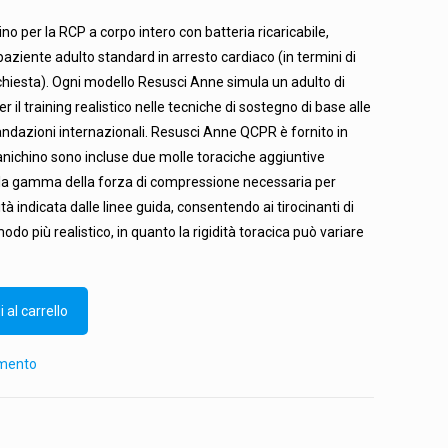
prezzo
o per la RCP a corpo intero con batteria ricaricabile,
le
attuale
aziente adulto standard in arresto cardiaco (in termini di
è:
chiesta). Ogni modello Resusci Anne simula un adulto di
2€.
4.036,25€.
 il training realistico nelle tecniche di sostegno di base alle
andazioni internazionali. Resusci Anne QCPR è fornito in
manichino sono incluse due molle toraciche aggiuntive
 la gamma della forza di compressione necessaria per
à indicata dalle linee guida, consentendo ai tirocinanti di
odo più realistico, in quanto la rigidità toracica può variare
 al carrello
amento