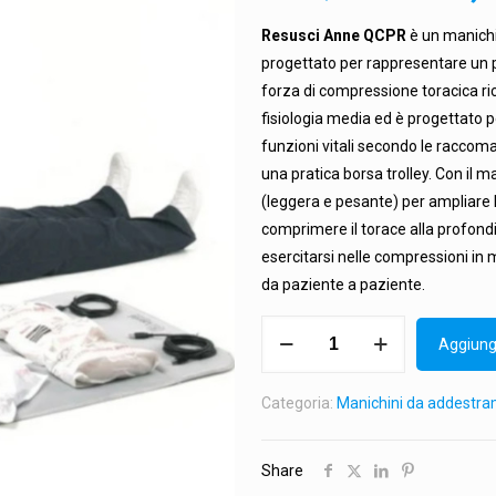
prezzo
Resusci Anne QCPR
è un manichin
origina
progettato per rappresentare un p
era:
forza di compressione toracica ri
4.484,7
fisiologia media ed è progettato per
funzioni vitali secondo le raccom
una pratica borsa trolley. Con il 
(leggera e pesante) per ampliare
comprimere il torace alla profondit
esercitarsi nelle compressioni in m
da paziente a paziente.
Resusci
Aggiungi
Anne
QCPR
Categoria:
Manichini da addestr
corpo
intero
(Laerdal)
Share
quantità