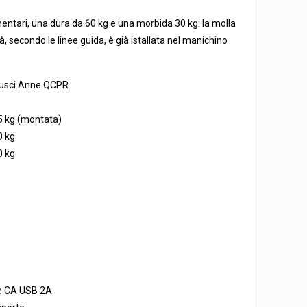
a
entari, una dura da 60 kg e una morbida 30 kg: la molla
 secondo le linee guida, è già istallata nel manichino
susci Anne QCPR
5 kg (montata)
0 kg
0 kg
ne CA USB 2A