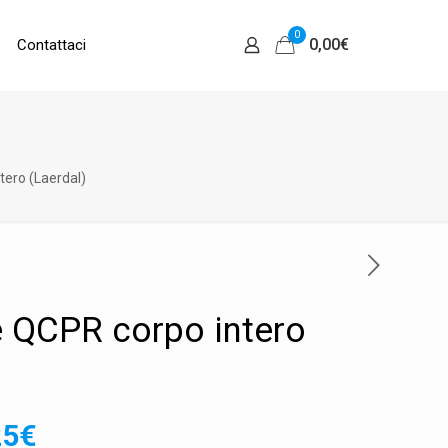
0
0,00
€
Contattaci
ero (Laerdal)
 QCPR corpo intero
Il
25
€