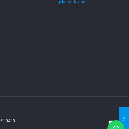
regolamentazione
771930490