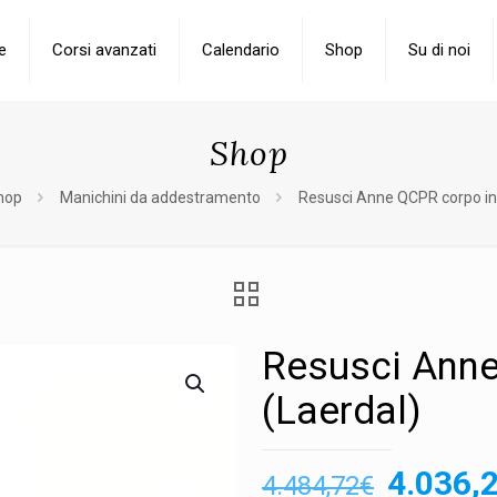
e
Corsi avanzati
Calendario
Shop
Su di noi
Shop
hop
Manichini da addestramento
Resusci Anne QCPR corpo int
Resusci Anne
(Laerdal)
Il
4.036,
4.484,72
€