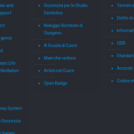
iac and
Sicurezza per lo Studio
Termini e
upport
Dentistico
Diritto d
ort
Noleggio Bombole di
Informati
Ossigeno
rgency
ODR
A Scuola di Cuore
id
Standard
Mani che vedono
sic Life
Accordo 
ibrillation
Artisti nel Cuore
Codice e
Open Badge
way System
a Sicurezza
r Safety