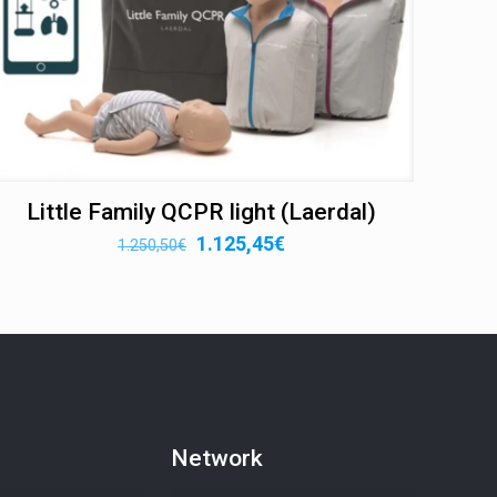
Little Family QCPR light (Laerdal)
Il
Il
1.125,45
€
1.250,50
€
prezzo
prezzo
originale
attuale
era:
è:
1.250,50€.
1.125,45€.
Network