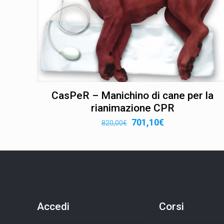
CasPeR – Manichino di cane per la
rianimazione CPR
Il
Il
701,10
€
820,00
€
prezzo
prezzo
originale
attuale
era:
è:
820,00€.
701,10€.
Accedi
Corsi