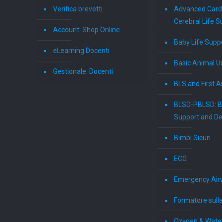
Verifica brevetti
Advanced Card
Cerebral Life S
Account: Shop Online
Baby Life Supp
eLearning Docenti
Basic Animal U
Gestionale: Docenti
BLS and First A
BLSD-PBLSD: Ba
Support and Def
Bimbi Sicuri
ECG
Emergency Air
Formatore sull
Oxygen & Wate