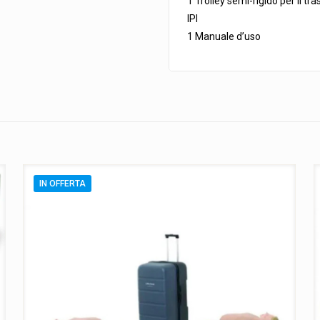
1 Trolley semi-rigido per il tr
IPI
1 Manuale d’uso
IN OFFERTA