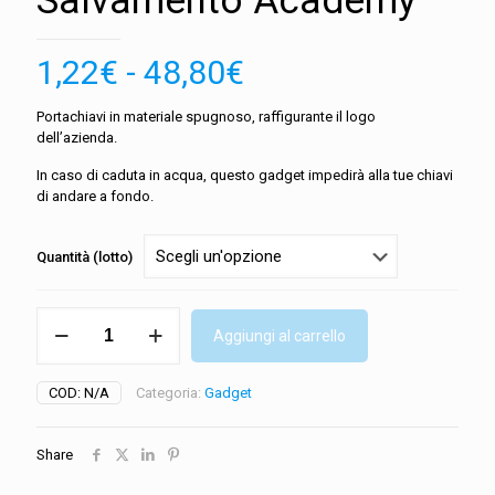
Salvamento Academy
Fascia
1,22
€
-
48,80
€
di
Portachiavi in materiale spugnoso, raffigurante il logo
prezzo:
dell’azienda.
da
In caso di caduta in acqua, questo gadget impedirà alla tue chiavi
1,22€
di andare a fondo.
a
Quantità (lotto)
48,80€
Portachiavi
Aggiungi al carrello
in
Spugna
Salvamento
COD:
N/A
Categoria:
Gadget
Academy
quantità
Share