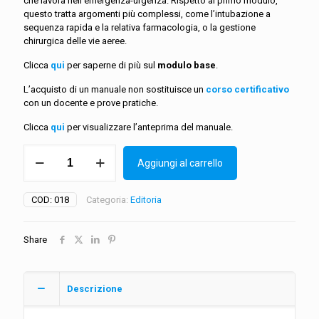
che lavora nell’emergenza-urgenza. Rispetto al primo modulo,
questo tratta argomenti più complessi, come l’intubazione a
sequenza rapida e la relativa farmacologia, o la gestione
chirurgica delle vie aeree.
Clicca
qui
per saperne di più sul
modulo base
.
L’acquisto di un manuale non sostituisce un
corso
certificativo
con un docente e prove pratiche.
Clicca
qui
per visualizzare l’anteprima del manuale.
Manuale
Aggiungi al carrello
EASY
(avanzato):
Emergency
COD:
018
Categoria:
Editoria
Airway
System
quantità
Share
Descrizione