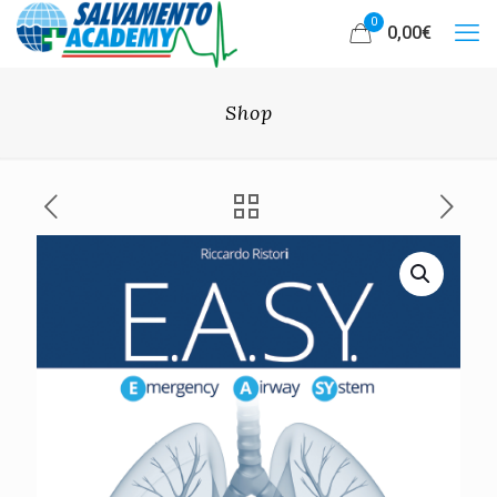
0
0,00
€
Shop