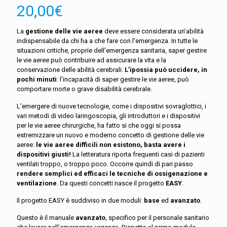
20,00
€
La
gestione delle vie aeree
deve essere considerata un’abilità
indispensabile da chi ha a che fare con l’emergenza. In tutte le
situazioni critiche, proprie dell’emergenza sanitaria, saper gestire
le vie aeree può contribuire ad assicurare la vita e la
conservazione delle abilità cerebrali.
L’ipossia
può uccidere, in
pochi minuti
: l’incapacità di saper gestire le vie aeree, può
comportare morte o grave disabilità cerebrale.
L’emergere di nuove tecnologie, come i dispositivi sovraglottici, i
vari metodi di video laringoscopia, gli introduttori e i dispositivi
per le vie aeree chirurgiche, ha fatto si che oggi si possa
estremizzare un nuovo e moderno concetto di gestione delle vie
aeree:
le vie aeree difficili non esistono, basta avere i
dispositivi giusti!
La letteratura riporta frequenti casi di pazienti
ventilati troppo, o troppo poco. Occorre quindi di pari passo
rendere semplici ed efficaci le tecniche di ossigenazione e
ventilazione
. Da questi concetti nasce il progetto
EASY
.
Il progetto EASY è suddiviso in due moduli:
base
ed
avanzato
.
Questo è il manuale
avanzato
, specifico per il personale sanitario