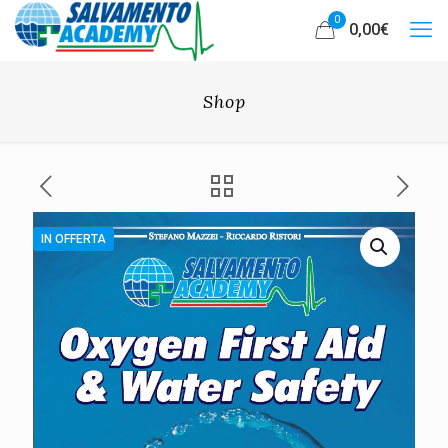
0
0,00
€
Shop
IN OFFERTA