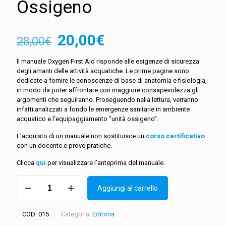
Ossigeno
Il
Il
20,00
€
28,00
€
prezzo
prezzo
Il manuale Oxygen First Aid risponde alle esigenze di sicurezza
originale
attuale
degli amanti delle attività acquatiche. Le prime pagine sono
era:
è:
dedicate a fornire le conoscenze di base di anatomia e fisiologia,
in modo da poter affrontare con maggiore consapevolezza gli
28,00€.
20,00€.
argomenti che seguiranno. Proseguendo nella lettura, verranno
infatti analizzati a fondo le emergenze sanitarie in ambiente
acquatico e l’equipaggiamento “unità ossigeno”.
L’acquisto di un manuale non sostituisce un
corso
certificativo
con un docente e prove pratiche.
Clicca
qui
per visualizzare l’anteprima del manuale.
Manuale
Aggiungi al carrello
Oxygen
First
Aid
COD:
015
Categoria:
Editoria
&