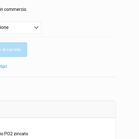
prezzo:
da
) in commercio.
122,00€
a
152,50€
 al carrello
atori
nio PO2 zincato