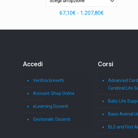
Fascia
67,10
€
-
1.207,80
€
di
prezzo:
da
67,10€
a
1.207,80€
Accedi
Corsi
Verifica brevetti
Advanced Card
Cerebral Life S
Account: Shop Online
Baby Life Supp
eLearning Docenti
Basic Animal U
Gestionale: Docenti
BLS and First A