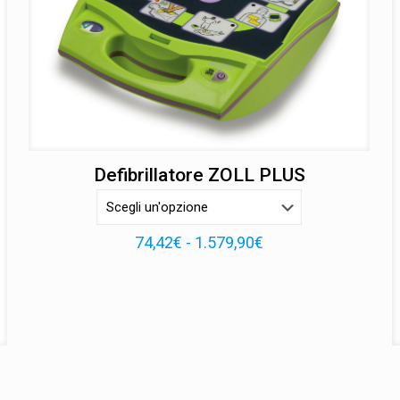
Defibrillatore ZOLL PLUS
Fascia
74,42
€
-
1.579,90
€
di
prezzo:
da
74,42€
a
1.579,90€