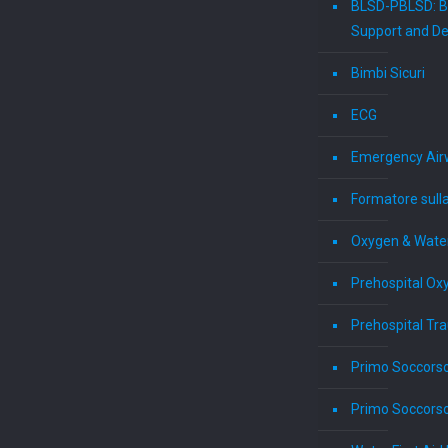
BLSD-PBLSD: Ba
Support and Def
Bimbi Sicuri
ECG
Emergency Air
Formatore sull
Oxygen & Wate
Prehospital Ox
Prehospital Tr
Primo Soccors
Primo Soccorso