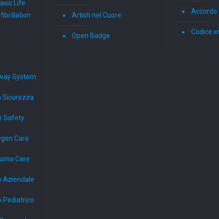
sic Life
Accordo 
ibrillation
Artisti nel Cuore
Codice e
Open Badge
way System
a Sicurezza
r Safety
ygen Care
auma Care
o Aziendale
 Pediatrico