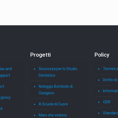
Progetti
Policy
iac and
Sicurezza per lo Studio
Termini e
upport
Dentistico
Diritto d
ort
Noleggio Bombole di
Informati
Ossigeno
rgency
ODR
A Scuola di Cuore
id
Standard
Mani che vedono