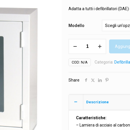
Adatta a tutti i defibrillatori (DAE
Modello
Teca
Aggiungi
standard
con
Categoria:
Defibrill
COD:
N/A
e
senza
allarme
Share
quantità
Descrizione
Caratteristiche:
– Lamiera di acciaio al carbo