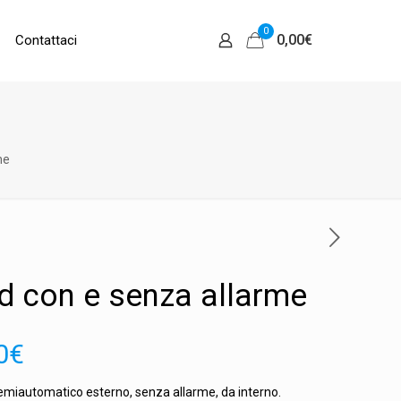
0
0,00
€
Contattaci
me
d con e senza allarme
Fascia
0
€
di
semiautomatico esterno, senza allarme, da interno.