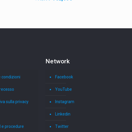
prezzo
prezzo
originale
attuale
era:
è:
793,00€.
732,00€.
Network
 condizioni
Facebook
i recesso
YouTube
va sulla privacy
Instagram
Linkedin
 e procedure
Twitter