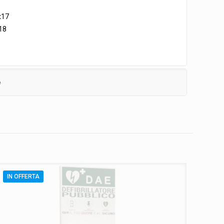
x17
18
e
IN OFFERTA